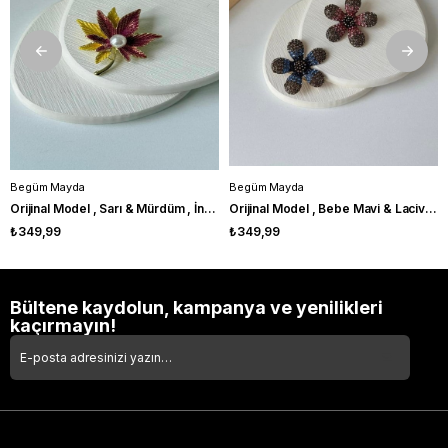
Begüm Mayda
Begüm Mayda
Orijinal Model , Sarı & Mürdüm , İncili Simli Broş
Orijinal Model , Bebe Mavi & Lacivert Zirkon Taşlı , Papatya Broş
₺349,99
₺349,99
Bültene kaydolun, kampanya ve yenilikleri
kaçırmayın!