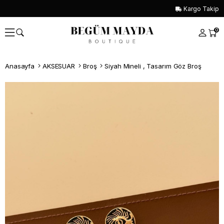
Kargo Takip
0
Anasayfa
AKSESUAR
Broş
Siyah Mineli , Tasarım Göz Broş
Whatsapp İle Sipariş ver