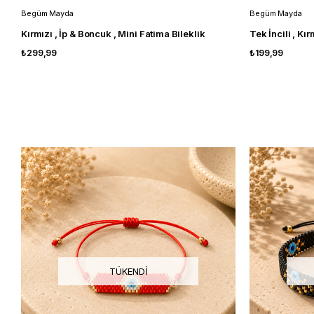
Begüm Mayda
Begüm Mayda
Kırmızı , İp & Boncuk , Mini Fatima Bileklik
Tek İncili , Kır
₺299,99
₺199,99
TÜKENDI