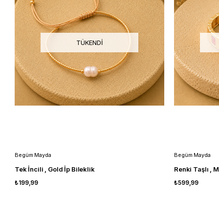
TÜKENDI
Begüm Mayda
Begüm Mayda
Tek İncili , Gold İp Bileklik
Renki Taşlı , M
₺199,99
₺599,99