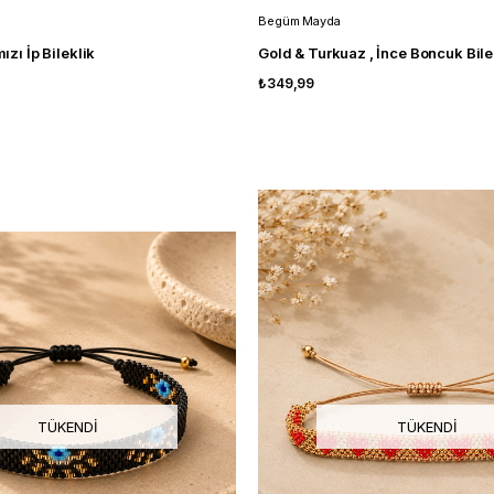
Begüm Mayda
mızı İp Bileklik
Gold & Turkuaz , İnce Boncuk Bile
₺349,99
TÜKENDI
TÜKENDI