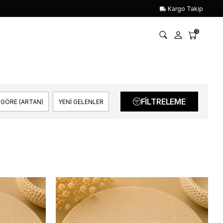
Kargo Takip
0
FILTRELEME
 GÖRE (ARTAN)
YENI GELENLER