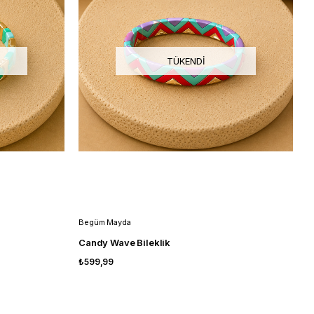
TÜKENDI
Begüm Mayda
Candy Wave Bileklik
₺599,99