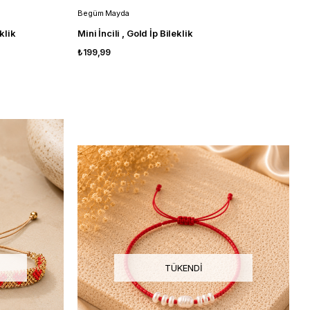
Begüm Mayda
klik
Mini İncili , Gold İp Bileklik
₺199,99
TÜKENDI