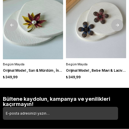
Begüm Mayda
Begüm Mayda
Orijinal Model , Sarı & Mürdüm , İncili Simli Broş
Orijinal Model , Bebe Mavi & Lacivert Zirkon Taşlı , Papatya Broş
₺349,99
₺349,99
Bültene kaydolun, kampanya ve yenilikleri
kaçırmayın!