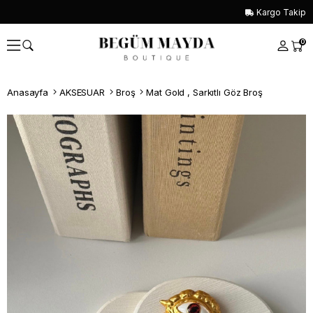
Kargo Takip
0
Anasayfa
AKSESUAR
Broş
Mat Gold , Sarkıtlı Göz Broş
Whatsapp İle Sipariş ver