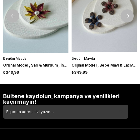
Begüm Mayda
Begüm Mayda
Orijinal Model , Sarı & Mürdüm , İncili Simli Broş
Orijinal Model , Bebe Mavi & Lacivert Zirkon Taşlı , Papatya Broş
₺349,99
₺349,99
Bültene kaydolun, kampanya ve yenilikleri
kaçırmayın!