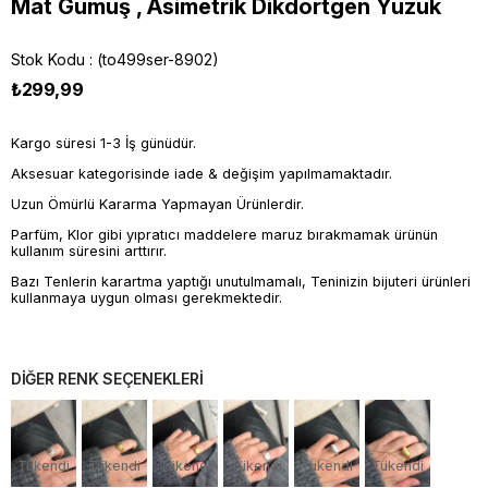
Mat Gümüş , Asimetrik Dikdörtgen Yüzük
Stok Kodu
(to499ser-8902)
₺299,99
Kargo süresi 1-3 İş günüdür.
Aksesuar kategorisinde iade & değişim yapılmamaktadır.
Uzun Ömürlü Kararma Yapmayan Ürünlerdir.
Parfüm, Klor gibi yıpratıcı maddelere maruz bırakmamak ürünün
kullanım süresini arttırır.
Bazı Tenlerin karartma yaptığı unutulmamalı, Teninizin bijuteri ürünleri
kullanmaya uygun olması gerekmektedir.
DİĞER RENK SEÇENEKLERİ
Tükendi
Tükendi
Tükendi
Tükendi
Tükendi
Tükendi