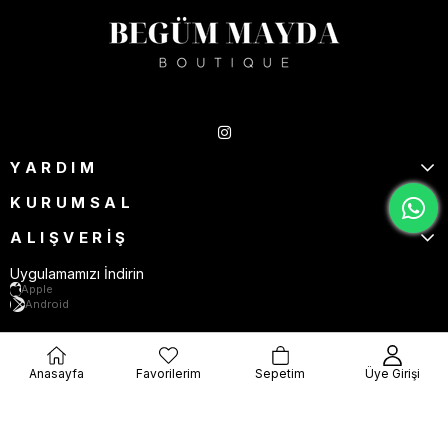
Takipte Kal
YARDIM
KURUMSAL
ALIŞVERİŞ
Uygulamamızı İndirin
Apple
Android
Anasayfa
Favorilerim
Sepetim
Üye Girişi