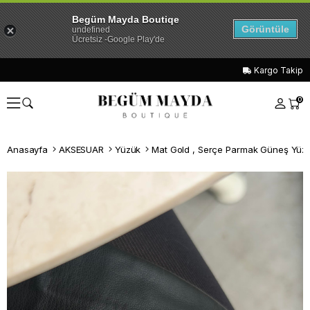
Begüm Mayda Boutiqe
Görüntüle
undefined
Ücretsiz -Google Play'de
Kargo Takip
0
Anasayfa
AKSESUAR
Yüzük
Mat Gold , Serçe Parmak Güneş Yüz
Whatsapp İle Sipariş ver