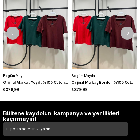
Begüm Mayda
Begüm Mayda
Orijinal Marka , Yeşil , %100 Coton , V Yaka Tshirt
Orijinal Marka , Bordo , %100 Coton , V Yaka Tshirt
₺379,99
₺379,99
Bültene kaydolun, kampanya ve yenilikleri
kaçırmayın!