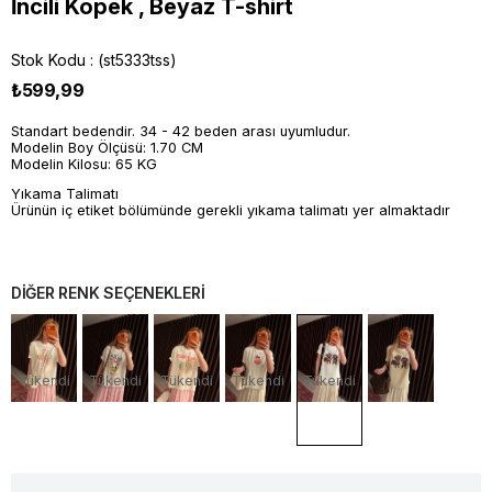
İncili Köpek , Beyaz T-shirt
Stok Kodu
(st5333tss)
₺599,99
Standart bedendir. 34 - 42 beden arası uyumludur.
Modelin Boy Ölçüsü: 1.70 CM
Modelin Kilosu: 65 KG
Yıkama Talimatı
Ürünün iç etiket bölümünde gerekli yıkama talimatı yer almaktadır
DİĞER RENK SEÇENEKLERİ
Tükendi
Tükendi
Tükendi
Tükendi
Tükendi