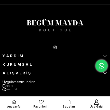
Takipte Kal
YARDIM
KURUMSAL
ALIŞVERİŞ
Uygulamamızı İndirin
Apple
Android
Anasayfa
Favorilerim
Sepetim
Üye Girişi