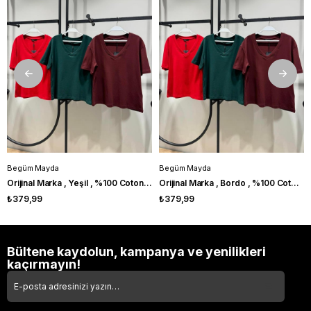
Begüm Mayda
Begüm Mayda
Orijinal Marka , Yeşil , %100 Coton , V Yaka Tshirt
Orijinal Marka , Bordo , %100 Coton , V Yaka Tshirt
₺379,99
₺379,99
Bültene kaydolun, kampanya ve yenilikleri
kaçırmayın!