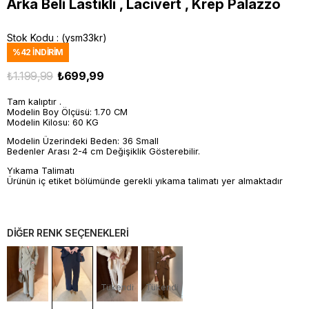
Arka Beli Lastikli , Lacivert , Krep Palazzo
Stok Kodu
(ysm33kr)
%
42
İNDIRIM
₺1.199,99
₺699,99
Tam kalıptır .
Modelin Boy Ölçüsü: 1.70 CM
Modelin Kilosu: 60 KG
Modelin Üzerindeki Beden: 36 Small
Bedenler Arası 2-4 cm Değişiklik Gösterebilir.
Yıkama Talimatı
Ürünün iç etiket bölümünde gerekli yıkama talimatı yer almaktadır
DİĞER RENK SEÇENEKLERİ
Tükendi
Tükendi