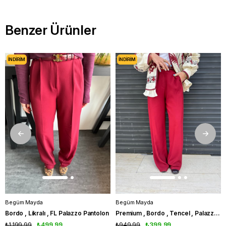
Benzer Ürünler
İNDIRIM
İNDIRIM
Begüm Mayda
Begüm Mayda
Bordo , Likralı , FL Palazzo Pantolon
Premium , Bordo , Tencel , Palazzo Pantolon
₺1.199,99
₺499,99
₺949,99
₺399,99