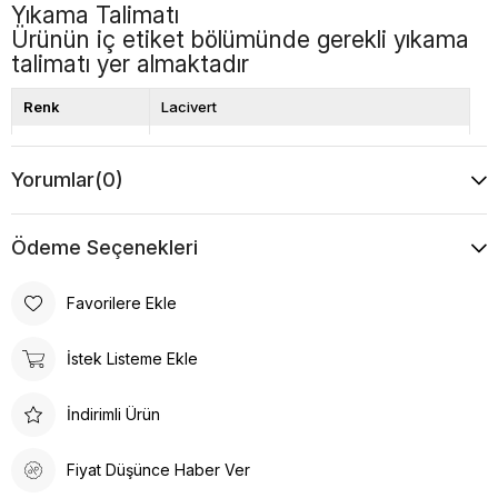
Yıkama Talimatı
Ürünün iç etiket bölümünde gerekli yıkama
talimatı yer almaktadır
Renk
Lacivert
Kalıp
Bol Kalıp
Yorumlar
(0)
Boy
Standart
Desen
Düz
Ödeme Seçenekleri
Favorilere Ekle
İstek Listeme Ekle
İndirimli Ürün
Fiyat Düşünce Haber Ver