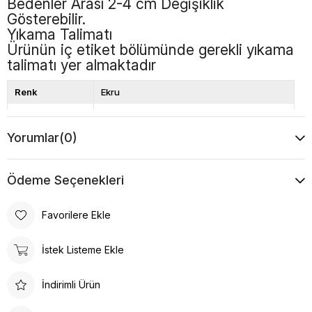
Bedenler Arası 2-4 cm Değişiklik
Gösterebilir.
Yıkama Talimatı
Ürünün iç etiket bölümünde gerekli yıkama
talimatı yer almaktadır
Renk
Ekru
Kalıp
Bol Kalıp
Yorumlar
(0)
Boy
Standart
Desen
Düz
Ödeme Seçenekleri
Favorilere Ekle
İstek Listeme Ekle
İndirimli Ürün