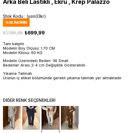
Arka Beli Lastikli , Ekru , Krep Palazzo
Stok Kodu
(ysm33kr)
%
42
İNDIRIM
₺1.199,99
₺699,99
Tam kalıptır .
Modelin Boy Ölçüsü: 1.70 CM
Modelin Kilosu: 60 KG
Modelin Üzerindeki Beden: 36 Small
Bedenler Arası 2-4 cm Değişiklik Gösterebilir.
Yıkama Talimatı
Ürünün iç etiket bölümünde gerekli yıkama talimatı yer almaktadır
DİĞER RENK SEÇENEKLERİ
Tükendi
Tükendi