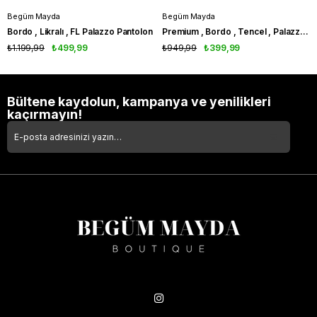
Begüm Mayda
Begüm Mayda
Bordo , Likralı , FL Palazzo Pantolon
Premium , Bordo , Tencel , Palazzo Pantolon
₺1.199,99
₺499,99
₺949,99
₺399,99
Bültene kaydolun, kampanya ve yenilikleri
kaçırmayın!
Takipte Kal