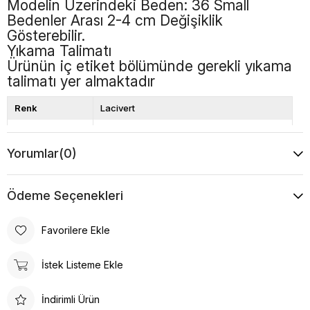
Modelin Üzerindeki Beden: 36 Small
Bedenler Arası 2-4 cm Değişiklik
Gösterebilir.
Yıkama Talimatı
Ürünün iç etiket bölümünde gerekli yıkama
talimatı yer almaktadır
Renk
Lacivert
Kalıp
Bol Kalıp
Yorumlar
(0)
Boy
Standart
Desen
Düz
Ödeme Seçenekleri
Favorilere Ekle
İstek Listeme Ekle
İndirimli Ürün