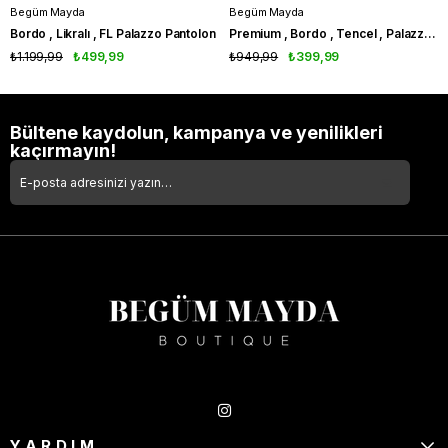
Begüm Mayda
Begüm Mayda
Bordo , Likralı , FL Palazzo Pantolon
Premium , Bordo , Tencel , Palazzo Pantolon
₺1.199,99
₺499,99
₺949,99
₺399,99
Bültene kaydolun, kampanya ve yenilikleri
kaçırmayın!
Takipte Kal
YARDIM