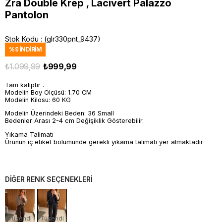
Zra Double Krep , Lacivert Palazzo
Pantolon
Stok Kodu
(glr330pnt_9437)
%
9
İNDIRIM
₺1.099,99
₺999,99
Tam kalıptır .
Modelin Boy Ölçüsü: 1.70 CM
Modelin Kilosu: 60 KG
Modelin Üzerindeki Beden: 36 Small
Bedenler Arası 2-4 cm Değişiklik Gösterebilir.
Yıkama Talimatı
Ürünün iç etiket bölümünde gerekli yıkama talimatı yer almaktadır
DİĞER RENK SEÇENEKLERİ
Tükendi
Tükendi