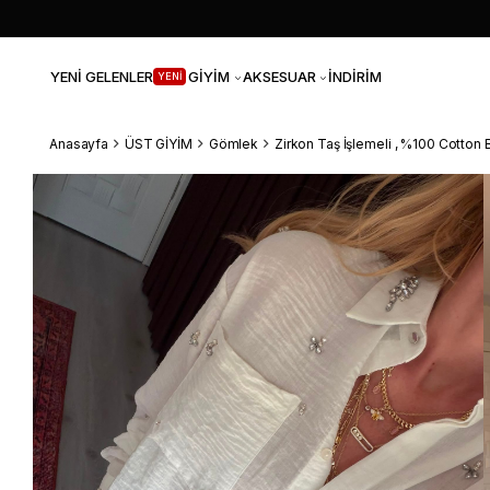
YENİ GELENLER
GİYİM
AKSESUAR
İNDİRİM
YENİ
Anasayfa
ÜST GİYİM
Gömlek
Zirkon Taş İşlemeli , %100 Cotto