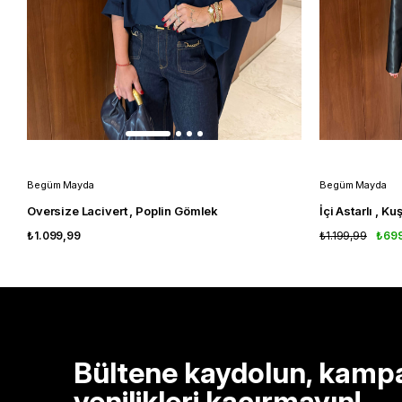
Begüm Mayda
Begüm Mayda
Oversize Lacivert , Poplin Gömlek
İçi Astarlı , K
₺1.099,99
₺1.199,99
₺69
Bültene kaydolun, kamp
yenilikleri kaçırmayın!