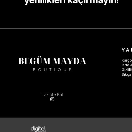
YA
Kargo
İade &
Gizlil
Sıkça 
Takipte Kal