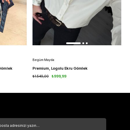
Begüm Mayda
B
i Gömlek
Premium, Logolu Ekru Gömlek
F
₺1.549,00
₺999,99
₺