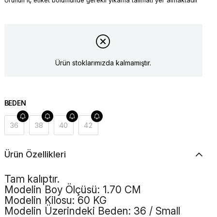
Ürünün iç etiket bölümünde gerekli yıkama talimatı yer almaktadır
Ürün stoklarımızda kalmamıştır.
BEDEN
36
38
40
42
Ürün Özellikleri
Tam kalıptır.
Modelin Boy Ölçüsü: 1.70 CM
Modelin Kilosu: 60 KG
Modelin Üzerindeki Beden: 36 / Small