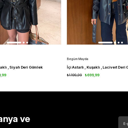
Begüm Mayda
uşaklı , Siyah Deri Gömlek
İçi Astarlı , Kuşaklı , Lacivert Der
9,99
₺1.199,99
₺699,99
anya ve