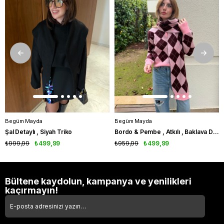
Begüm Mayda
Begüm Mayda
Şal Detaylı , Siyah Triko
Bordo & Pembe , Atkılı , Baklava Desenli Triko
₺999,99
₺499,99
₺959,99
₺499,99
Bültene kaydolun, kampanya ve yenilikleri
kaçırmayın!