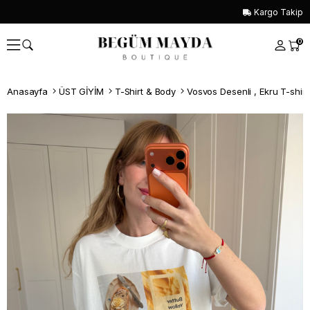
Kargo Takip
0
Anasayfa
ÜST GİYİM
T-Shirt & Body
Vosvos Desenli , Ekru T-shirt
Whatsapp İle Sipariş ver