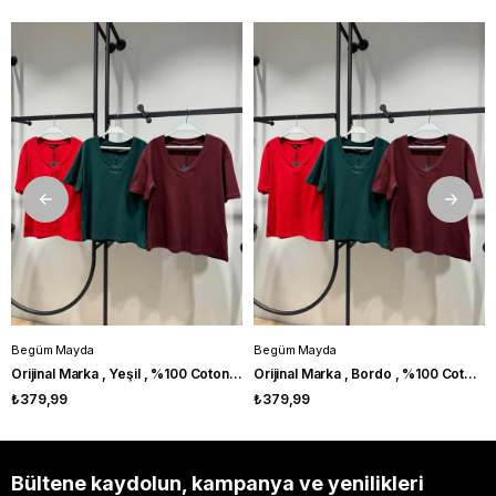
Begüm Mayda
Begüm Mayda
Orijinal Marka , Yeşil , %100 Coton , V Yaka Tshirt
Orijinal Marka , Bordo , %100 Coton , V Yaka Tshirt
₺379,99
₺379,99
Bültene kaydolun, kampanya ve yenilikleri