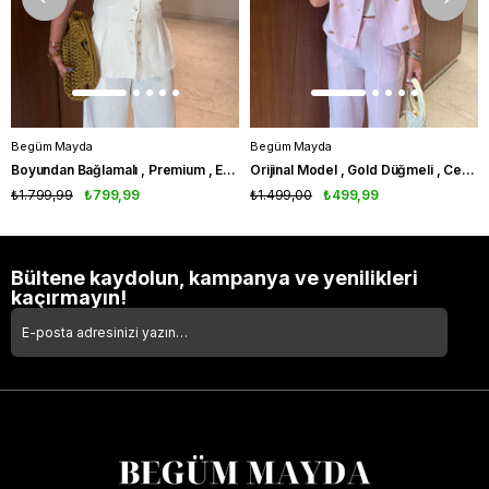
Begüm Mayda
Begüm Mayda
Boyundan Bağlamalı , Premium , Ekru , Pamuk Keten Takım
Orijinal Model , Gold Düğmeli , Ceket & Pantolon , Pembe Takım
₺1.799,99
₺799,99
₺1.499,00
₺499,99
Bültene kaydolun, kampanya ve yenilikleri
kaçırmayın!