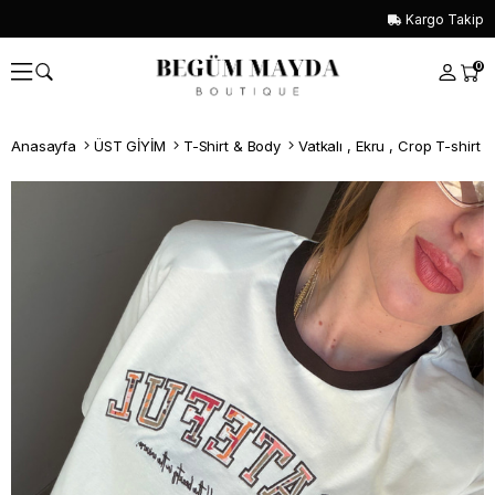
Kargo Takip
0
Anasayfa
ÜST GİYİM
T-Shirt & Body
Vatkalı , Ekru , Crop T-shirt
Whatsapp İle Sipariş ver