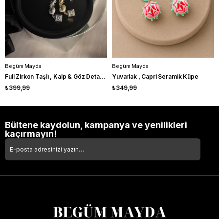
Begüm Mayda
Begüm Mayda
Full Zirkon Taşlı , Kalp & Göz Detaylı , Gold Kıkırdak Küpe
Yuvarlak , Capri Seramik Küpe
₺399,99
₺349,99
Bültene kaydolun, kampanya ve yenilikleri
kaçırmayın!