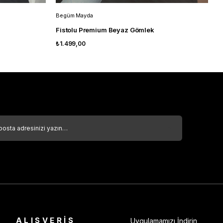
Begüm Mayda
B
Fistolu Premium Beyaz Gömlek
M
₺1.499,00
₺
ALIŞVERİŞ
Uygulamamızı İndirin