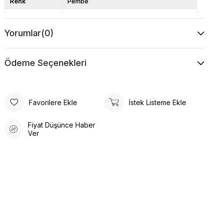
Renk
Pembe
Kalıp
Bol Kalıp
Yorumlar
(0)
Boy
Standart
Desen
Düz
Ödeme Seçenekleri
Favorilere Ekle
İstek Listeme Ekle
Fiyat Düşünce Haber
Ver