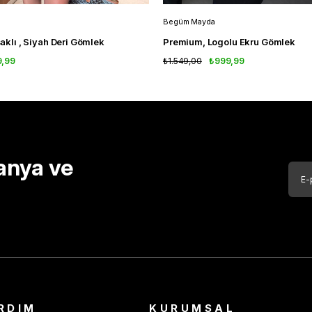
Begüm Mayda
uşaklı , Siyah Deri Gömlek
Premium, Logolu Ekru Gömlek
9,99
₺1.549,00
₺999,99
anya ve
RDIM
KURUMSAL