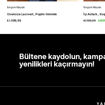
Begüm Mayda
Begüm Mayda
Oversize Lacivert , Poplin Gömlek
İçi Astarlı , K
₺1.099,99
₺1.199,99
₺69
Bültene kaydolun, kamp
yenilikleri kaçırmayın!
YA