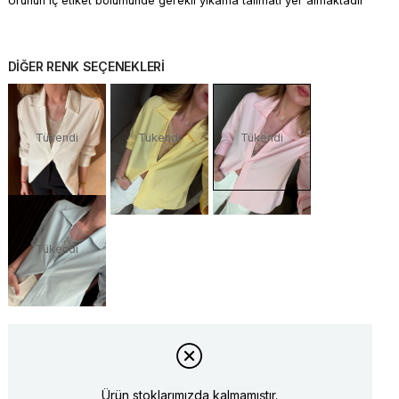
Ürünün iç etiket bölümünde gerekli yıkama talimatı yer almaktadır
DİĞER RENK SEÇENEKLERİ
Tükendi
Tükendi
Tükendi
Tükendi
Ürün stoklarımızda kalmamıştır.