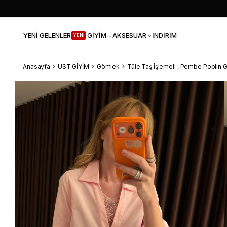
YENİ GELENLER
GİYİM
AKSESUAR
İNDİRİM
YENİ
Anasayfa
ÜST GİYİM
Gömlek
Tüle Taş İşlemeli , Pembe Poplin