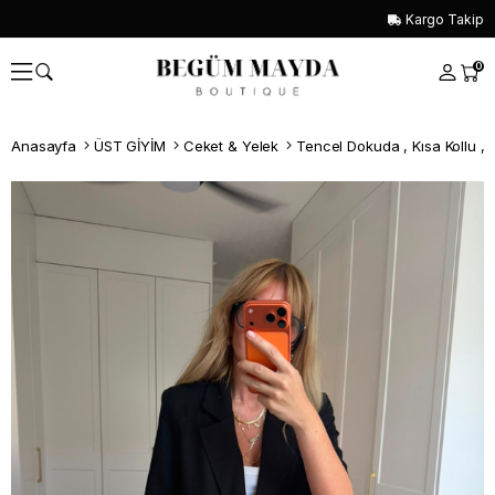
Kargo Takip
0
Anasayfa
ÜST GİYİM
Ceket & Yelek
Whatsapp İle Sipariş ver