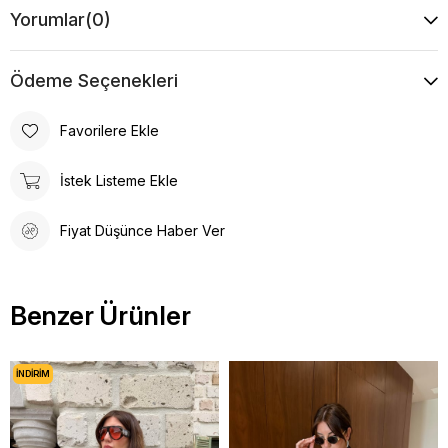
Yorumlar
(0)
Desen
Düz
Ödeme Seçenekleri
Favorilere Ekle
İstek Listeme Ekle
Fiyat Düşünce Haber Ver
Benzer Ürünler
İNDIRIM