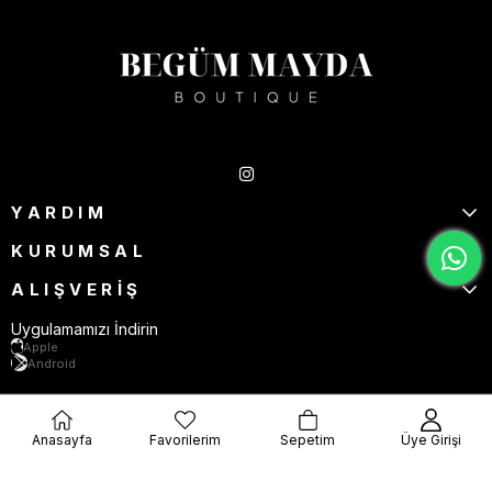
Takipte Kal
YARDIM
KURUMSAL
ALIŞVERİŞ
Uygulamamızı İndirin
Apple
Android
Anasayfa
Favorilerim
Sepetim
Üye Girişi