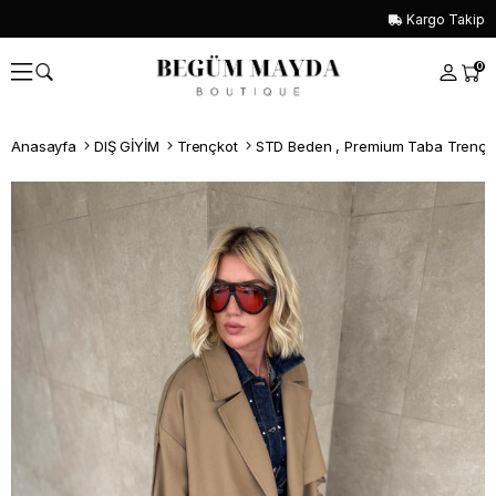
Kargo Takip
0
Anasayfa
DIŞ GİYİM
Trençkot
STD Beden , Premium Taba Trençk
Whatsapp İle Sipariş ver