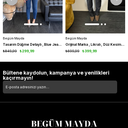
Begüm Mayda
Begüm Mayda
Tasarım Düğme Detaylı , Blue Jean Pantolon
Orijinal Marka , Likralı , Düz Kesim , Lacivert Jean
₺849,99
₺299,99
₺699,99
₺399,99
Bültene kaydolun, kampanya ve yenilikleri
kaçırmayın!