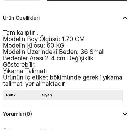
Ürün Özellikleri
Tam kalıptır .
Modelin Boy Ölçüsü: 1.70 CM
Modelin Kilosu: 60 KG
Modelin Üzerindeki Beden: 36 Small
Bedenler Arası 2-4 cm Değişiklik
Gösterebilir.
Yıkama Talimatı
Ürünün iç etiket bölümünde gerekli yıkama
talimatı yer almaktadır
Renk
Siyah
Kalıp
Bol Kalıp
Yorumlar
(0)
Boy
Standart
Desen
Düz