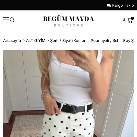
Kargo Takip
0
Anasayfa
ALT GİYİM
Şort
Siyah Kemerli , Puantiyeli , Şehir Boy Şo
Whatsapp İle Sipariş ver