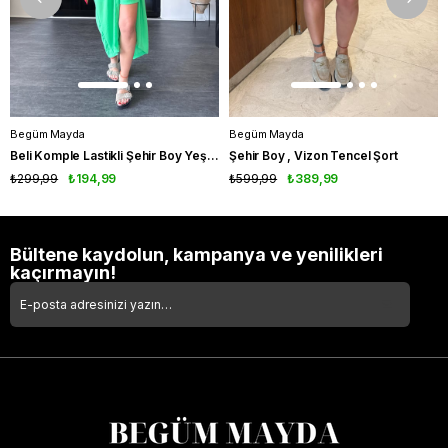
Begüm Mayda
Begüm Mayda
Beli Komple Lastikli Şehir Boy Yeşil Şort
Şehir Boy , Vizon Tencel Şort
₺299,99
₺194,99
₺599,99
₺389,99
Bültene kaydolun, kampanya ve yenilikleri
kaçırmayın!