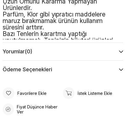
Uzun Ömürlü Kararma Yapmayan
Ürünlerdir.
Parfüm, Klor gibi yıpratıcı maddelere
maruz bırakmamak ürünün kullanım
süresini arttırır.
Bazı Tenlerin karartma yaptığı
unutulmamalı, Teninizin bijuteri ürünleri
kullanmaya uygun olması gerekmektedir
Yorumlar
(0)
Ödeme Seçenekleri
Favorilere Ekle
İstek Listeme Ekle
Fiyat Düşünce Haber
Ver