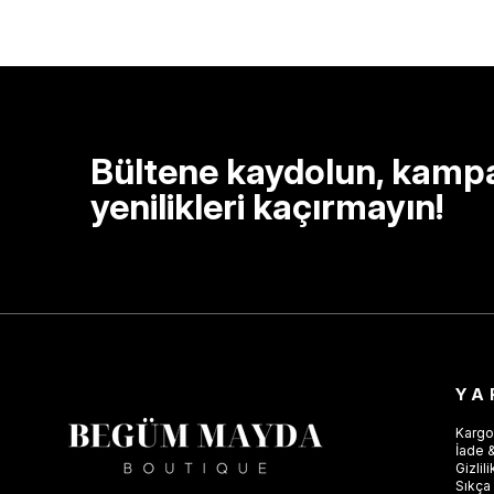
Bültene kaydolun, kamp
yenilikleri kaçırmayın!
YA
Kargo
İade &
Gizlil
Sıkça 