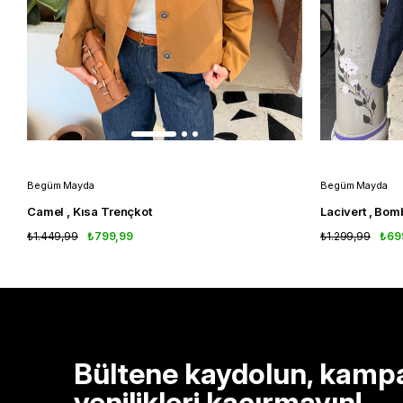
Begüm Mayda
Begüm Mayda
Camel , Kısa Trençkot
Lacivert , Bom
₺1.449,99
₺799,99
₺1.299,99
₺69
Bültene kaydolun, kamp
yenilikleri kaçırmayın!