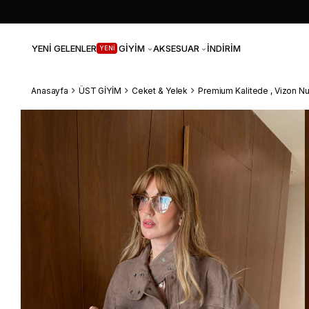
YENİ GELENLER
GİYİM
AKSESUAR
İNDİRİM
YENİ
Anasayfa
ÜST GİYİM
Ceket & Yelek
Premium Kalitede , Vizon N