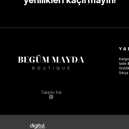
YA
Kargo
İade &
Gizlil
Sıkça 
Takipte Kal