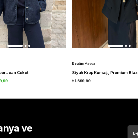
Begüm Mayda
ber Jean Ceket
Siyah Krep Kumaş , Premium Blaz
9,99
₺1.699,99
anya ve