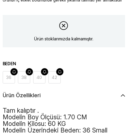
Ürünün iç etiket bölümünde gerekli yıkama talimatı yer almaktadır
Ürün stoklarımızda kalmamıştır.
BEDEN
36
38
40
42
Ürün Özellikleri
Tam kalıptır .
Modelin Boy Ölçüsü: 1.70 CM
Modelin Kilosu: 60 KG
Modelin Üzerindeki Beden: 36 Small