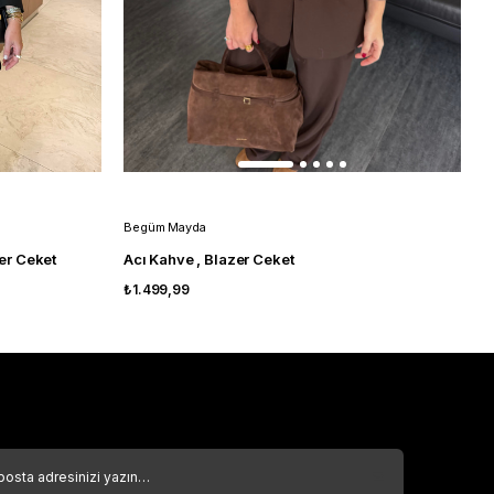
Begüm Mayda
B
er Ceket
Acı Kahve , Blazer Ceket
B
₺1.499,99
₺