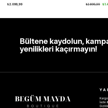
₺2.099,99
₺2.899,99
₺1.
Bültene kaydolun, kamp
yenilikleri kaçırmayın!
YA
Kargo
İade &
Gizlil