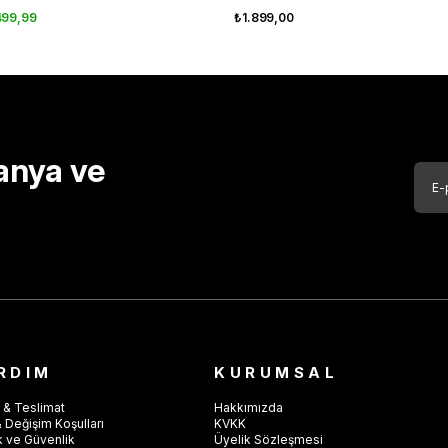
499,99
₺1.899,00
anya ve
RDIM
KURUMSAL
 & Teslimat
Hakkımızda
 Değişim Koşulları
KVKK
ik ve Güvenlik
Üyelik Sözleşmesi