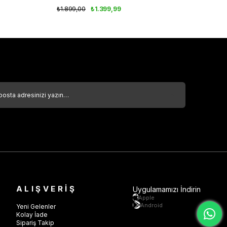
₺1.899,00
₺1.399,99
₺
ALIŞVERİŞ
Uygulamamızı İndirin
Apple
Android
Yeni Gelenler
Kolay İade
Sipariş Takip