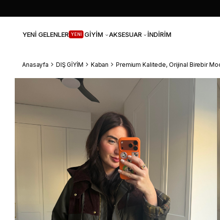
YENİ GELENLER
GİYİM
AKSESUAR
İNDİRİM
YENİ
Anasayfa
DIŞ GİYİM
Kaban
Premium Kalitede, Orijinal Birebir M