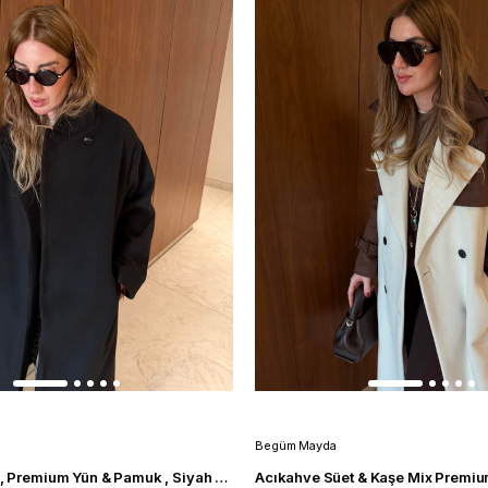
Begüm Mayda
Orijinal Model , Premium Yün & Pamuk , Siyah Kaşe Palto
Acıkahve Süet & Kaşe Mix Premi