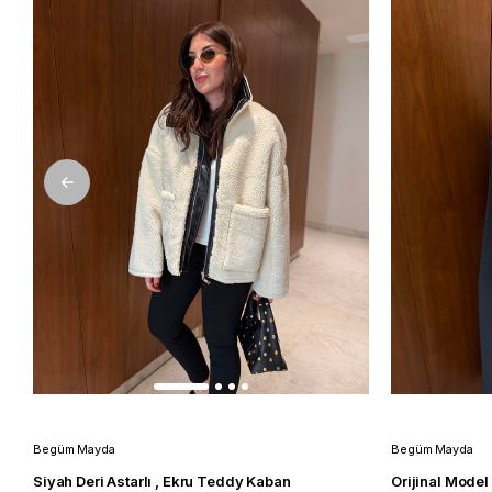
Begüm Mayda
Begüm Mayda
Siyah Deri Astarlı , Ekru Teddy Kaban