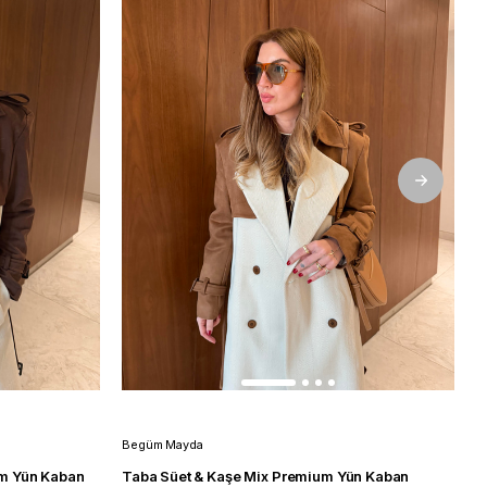
Begüm Mayda
B
um Yün Kaban
Taba Süet & Kaşe Mix Premium Yün Kaban
O