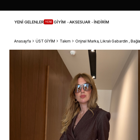
YENİ GELENLER
GİYİM
AKSESUAR
İNDİRİM
YENİ
Anasayfa
ÜST GİYİM
Takım
Orijnal Marka, Likralı Gabardin , B