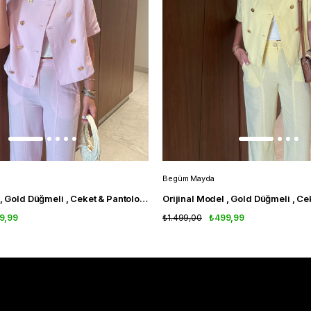
Begüm Mayda
Orijinal Model , Gold Düğmeli , Ceket & Pantolon , Pembe Takım
9,99
₺1.499,00
₺499,99