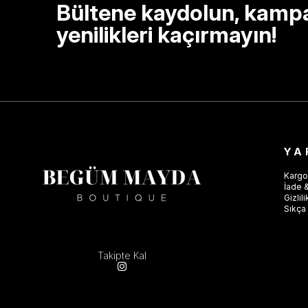
Bültene kaydolun, kamp
yenilikleri kaçırmayın!
YA
Kargo
İade &
Gizlil
Sıkça 
Takipte Kal