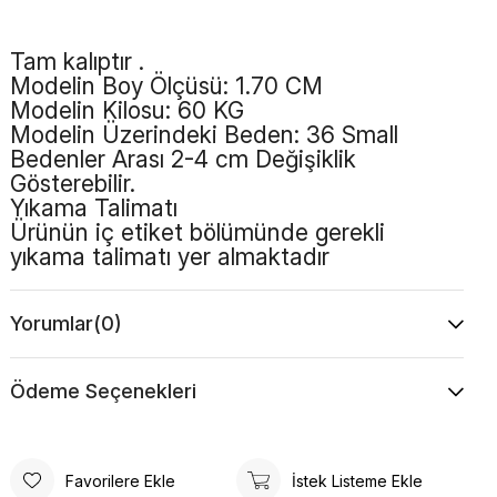
Tam kalıptır .
Modelin Boy Ölçüsü: 1.70 CM
Modelin Kilosu: 60 KG
Modelin Üzerindeki Beden: 36 Small
Bedenler Arası 2-4 cm Değişiklik
Gösterebilir.
Yıkama Talimatı
Ürünün iç etiket bölümünde gerekli
yıkama talimatı yer almaktadır
Renk
Acı Kahve
Yorumlar
(0)
Kalıp
Bol Kalıp
Boy
Standart
Ödeme Seçenekleri
Desen
Düz
Favorilere Ekle
İstek Listeme Ekle