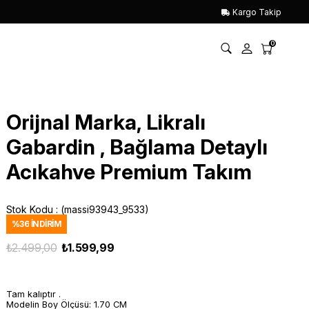
Kargo Takip
0
Orijnal Marka, Likralı
Gabardin , Bağlama Detaylı
Acıkahve Premium Takım
Stok Kodu
(massi93943_9533)
%
36
İNDIRIM
₺2.499,00
₺1.599,99
Tam kalıptır .
Modelin Boy Ölçüsü: 1.70 CM