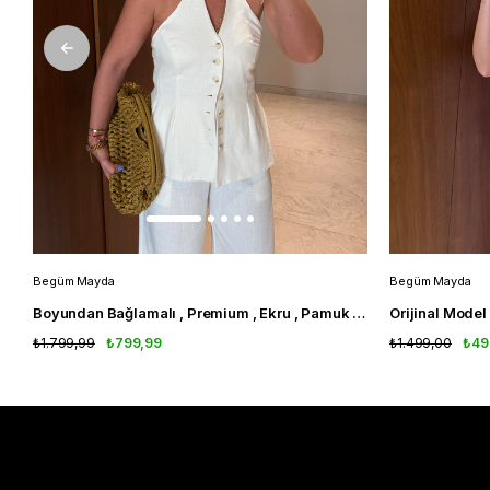
Begüm Mayda
Begüm Mayda
Boyundan Bağlamalı , Premium , Ekru , Pamuk Keten Takım
₺1.799,99
₺799,99
₺1.499,00
₺49