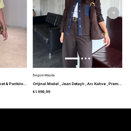
Begüm Mayda
B
Orijinal Model , Gold Düğmeli , Ceket & Pantolon , Sarı Takım
Orijinal Model , Jean Detaylı , Acı Kahve , Premium Takım
₺1.999,99
₺