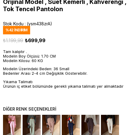
Orijinal Model , Süet Kemerli , Kahverengi ,
Tok Tencel Pantolon
Stok Kodu
(ysm438zrA)
%
42
İNDIRIM
₺1.199,99
₺699,99
Tam kalıptır .
Modelin Boy Ölçüsü: 1.70 CM
Modelin Kilosu: 60 KG
Modelin Üzerindeki Beden: 36 Small
Bedenler Arası 2-4 cm Değişiklik Gösterebilir.
Yıkama Talimatı
Ürünün iç etiket bölümünde gerekli yıkama talimatı yer almaktadır
DİĞER RENK SEÇENEKLERİ