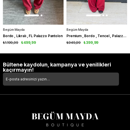
Begüm Mayda
Begüm Mayda
Bordo , Likralı , FL Palazzo Pantolon
Premium , Bordo , Tencel , Palazzo Pantolon
₺1.199,99
₺499,99
₺949,99
₺399,99
Bültene kaydolun, kampanya ve yenilikleri
kaçırmayın!