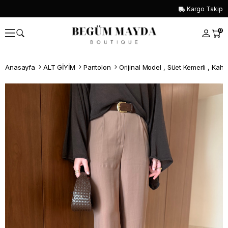
Kargo Takip
0
Anasayfa
ALT GİYİM
Pantolon
Whatsapp İle Sipariş ver