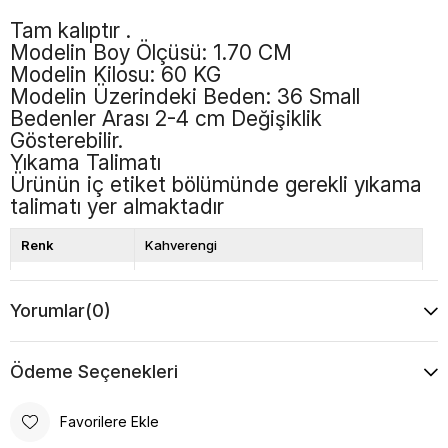
Tam kalıptır .
Modelin Boy Ölçüsü: 1.70 CM
Modelin Kilosu: 60 KG
Modelin Üzerindeki Beden: 36 Small
Bedenler Arası 2-4 cm Değişiklik
Gösterebilir.
Yıkama Talimatı
Ürünün iç etiket bölümünde gerekli yıkama
talimatı yer almaktadır
Renk
Kahverengi
Kalıp
Bol Kalıp
Yorumlar
(0)
Boy
Standart
Desen
Düz
Ödeme Seçenekleri
Favorilere Ekle