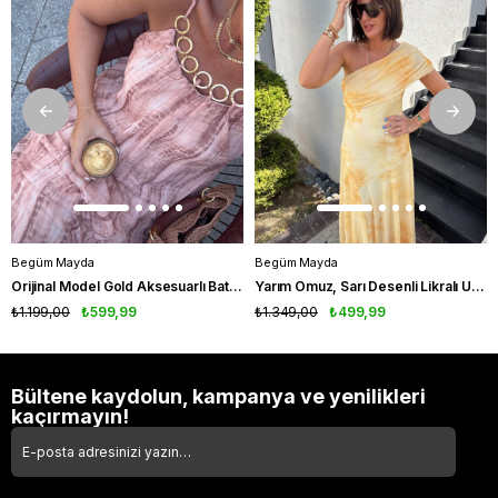
Begüm Mayda
Begüm Mayda
Orijinal Model Gold Aksesuarlı Batik Desenli Elbise
Yarım Omuz, Sarı Desenli Likralı Uzun Elbise
₺1.199,00
₺599,99
₺1.349,00
₺499,99
Bültene kaydolun, kampanya ve yenilikleri
kaçırmayın!