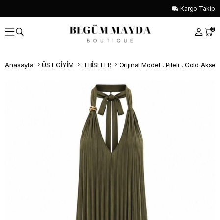
Kargo Takip
0
Anasayfa
ÜST GİYİM
ELBİSELER
Orijinal Model , Pileli , Gold Aksesu
Whatsapp İle Sipariş ver