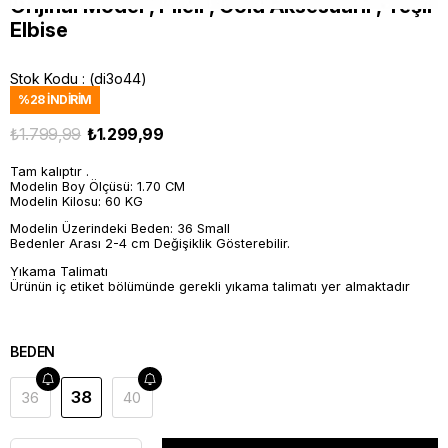
Orijinal Model , Pileli , Gold Aksesuarlı , Yeşil
Elbise
Stok Kodu
(di3o44)
%
28
İNDIRIM
₺1.799,99
₺1.299,99
Tam kalıptır .
Modelin Boy Ölçüsü: 1.70 CM
Modelin Kilosu: 60 KG
Modelin Üzerindeki Beden: 36 Small
Bedenler Arası 2-4 cm Değişiklik Gösterebilir.
Yıkama Talimatı
Ürünün iç etiket bölümünde gerekli yıkama talimatı yer almaktadır
BEDEN
38
36
40