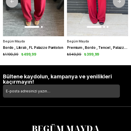
Begüm Mayda
Begüm Mayda
Bordo , Likralı , FL Palazzo Pantolon
Premium , Bordo , Tencel , Palazzo Pantolon
₺1.199,99
₺499,99
₺949,99
₺399,99
Bültene kaydolun, kampanya ve yenilikleri
kaçırmayın!