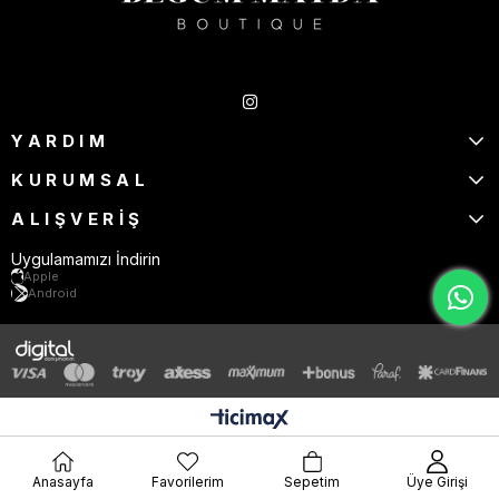
Takipte Kal
YARDIM
KURUMSAL
ALIŞVERİŞ
Uygulamamızı İndirin
Apple
Android
Anasayfa
Favorilerim
Sepetim
Üye Girişi