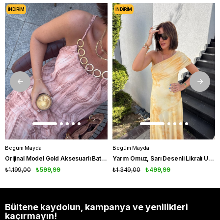
İNDIRIM
İNDIRIM
Begüm Mayda
Begüm Mayda
Orijinal Model Gold Aksesuarlı Batik Desenli Elbise
Yarım Omuz, Sarı Desenli Likralı Uzun Elbise
₺1.199,00
₺599,99
₺1.349,00
₺499,99
Bültene kaydolun, kampanya ve yenilikleri
kaçırmayın!