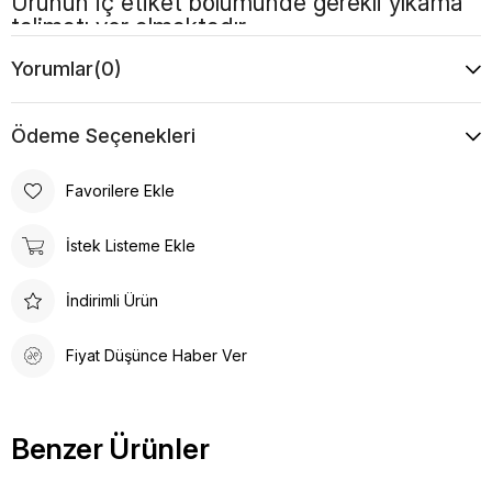
Ürünün iç etiket bölümünde gerekli yıkama
talimatı yer almaktadır
Yorumlar
(0)
Renk
Lacivert
Ödeme Seçenekleri
Favorilere Ekle
İstek Listeme Ekle
İndirimli Ürün
Fiyat Düşünce Haber Ver
Benzer Ürünler