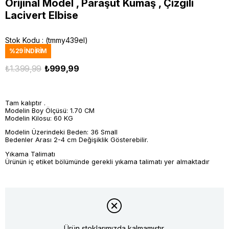
Orijinal Model , Paraşüt Kumaş , Çizgili
Lacivert Elbise
Stok Kodu
(tmmy439el)
%
29
İNDIRIM
₺1.399,99
₺999,99
Tam kalıptır .
Modelin Boy Ölçüsü: 1.70 CM
Modelin Kilosu: 60 KG
Modelin Üzerindeki Beden: 36 Small
Bedenler Arası 2-4 cm Değişiklik Gösterebilir.
Yıkama Talimatı
Ürünün iç etiket bölümünde gerekli yıkama talimatı yer almaktadır
Ürün stoklarımızda kalmamıştır.