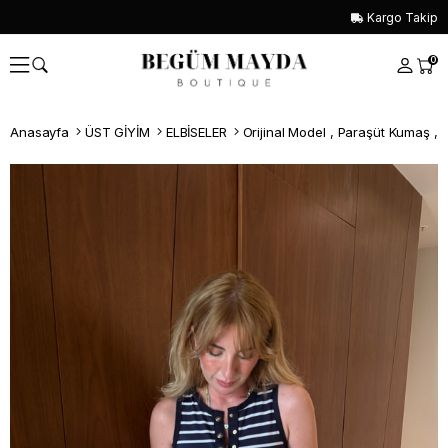
Kargo Takip
0
Anasayfa
ÜST GİYİM
ELBİSELER
Orijinal Model , Paraşüt Kumaş , Çi
Whatsapp İle Sipariş ver