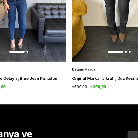
Begüm Mayda
 Detaylı , Blue Jean Pantolon
,99
₺699,99
₺399,99
anya ve