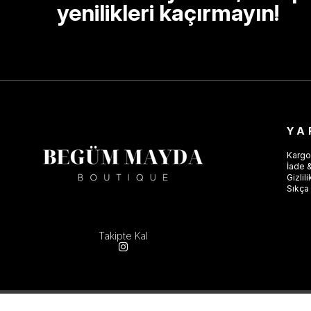
yenilikleri kaçırmayın!
YA
Kargo
İade &
Gizlil
Sıkça 
Takipte Kal