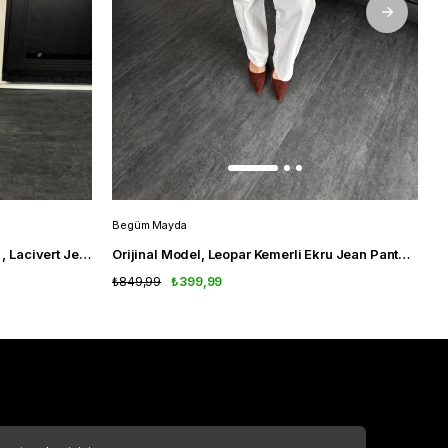
Begüm Mayda
B
Orijinal Marka , Likralı , Düz Kesim , Lacivert Jean
Orijinal Model, Leopar Kemerli Ekru Jean Pantolon
O
₺849,99
₺399,99
₺