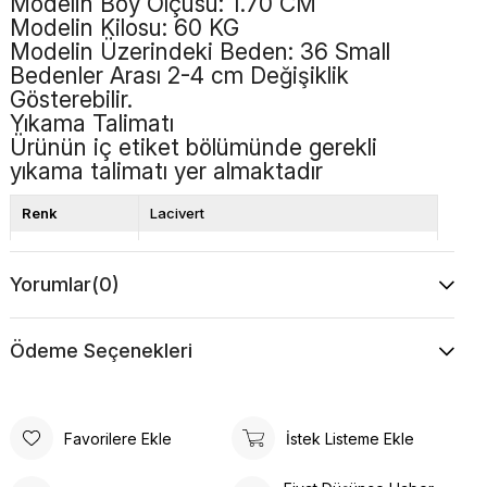
Modelin Boy Ölçüsü: 1.70 CM
Modelin Kilosu: 60 KG
Modelin Üzerindeki Beden: 36 Small
Bedenler Arası 2-4 cm Değişiklik
Gösterebilir.
Yıkama Talimatı
Ürünün iç etiket bölümünde gerekli
yıkama talimatı yer almaktadır
Renk
Lacivert
Kalıp
Bol Kalıp
Yorumlar
(0)
Boy
Standart
Desen
Düz
Ödeme Seçenekleri
Favorilere Ekle
İstek Listeme Ekle