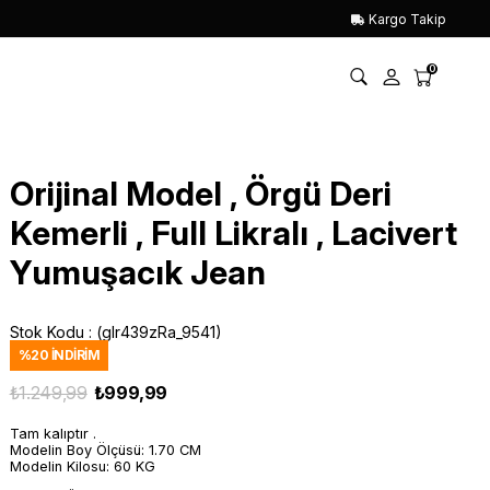
Kargo Takip
0
Orijinal Model , Örgü Deri
Kemerli , Full Likralı , Lacivert
Yumuşacık Jean
Stok Kodu
(glr439zRa_9541)
%
20
İNDIRIM
₺1.249,99
₺999,99
Tam kalıptır .
Modelin Boy Ölçüsü: 1.70 CM
Modelin Kilosu: 60 KG