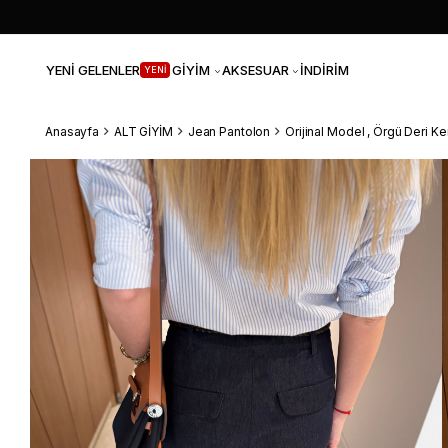
YENİ GELENLER
GİYİM
AKSESUAR
İNDİRİM
YENİ
Anasayfa
ALT GİYİM
Jean Pantolon
Orijinal Model , Örgü Deri Kem