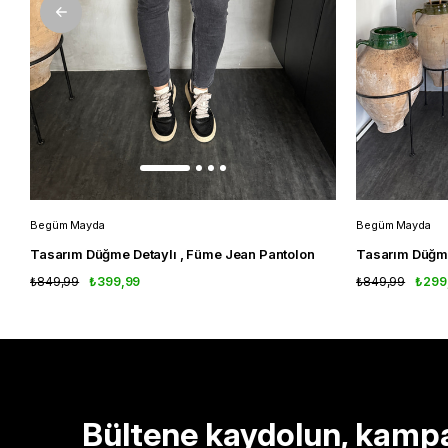
Begüm Mayda
Begüm Mayda
Tasarım Düğme Detaylı , Füme Jean Pantolon
Tasarım Düğme
₺849,99
₺399,99
₺849,99
₺299
Bültene kaydolun, kamp