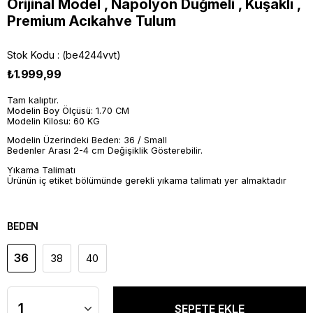
Orijinal Model , Napolyon Düğmeli , Kuşaklı ,
Premium Acıkahve Tulum
Stok Kodu
(be4244vvt)
₺1.999,99
Tam kalıptır.
Modelin Boy Ölçüsü: 1.70 CM
Modelin Kilosu: 60 KG
Modelin Üzerindeki Beden: 36 / Small
Bedenler Arası 2-4 cm Değişiklik Gösterebilir.
Yıkama Talimatı
Ürünün iç etiket bölümünde gerekli yıkama talimatı yer almaktadır
BEDEN
36
38
40