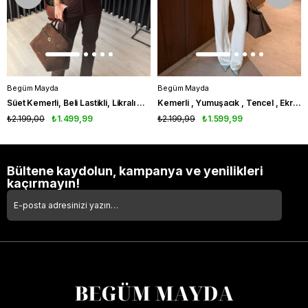
Begüm Mayda
Begüm Mayda
Süet Kemerli, Beli Lastikli, Likralı Acıkahve Premium Tulum
Kemerli , Yumuşacık , Tencel , Ekru Jean Tulum
₺2.199,00
₺1.499,99
₺2.199,99
₺1.599,99
Bültene kaydolun, kampanya ve yenilikleri
kaçırmayın!