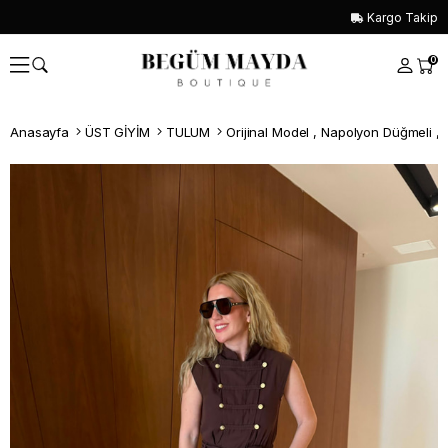
Kargo Takip
0
Anasayfa
ÜST GİYİM
TULUM
Whatsapp İle Sipariş ver