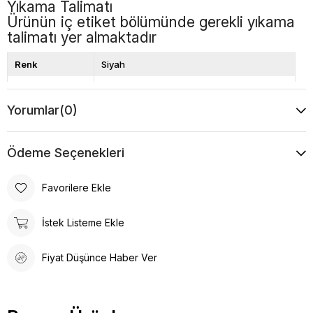
Yıkama Talimatı
Ürünün iç etiket bölümünde gerekli yıkama
talimatı yer almaktadır
Renk
Siyah
Kalıp
Bol Kalıp
Yorumlar
(0)
Boy
Standart
Desen
Düz
Ödeme Seçenekleri
Favorilere Ekle
İstek Listeme Ekle
Fiyat Düşünce Haber Ver