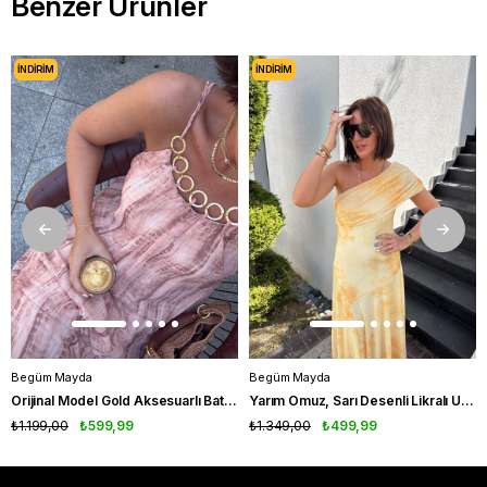
Benzer Ürünler
İNDIRIM
İNDIRIM
Begüm Mayda
Begüm Mayda
Orijinal Model Gold Aksesuarlı Batik Desenli Elbise
Yarım Omuz, Sarı Desenli Likralı Uzun Elbise
₺1.199,00
₺599,99
₺1.349,00
₺499,99