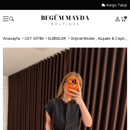
Kargo Takip
0
Anasayfa
ÜST GİYİM
ELBİSELER
Orijinal Model , Kuşaklı & Cepli , 
Whatsapp İle Sipariş ver