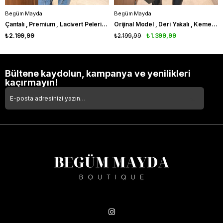
Begüm Mayda
Begüm Mayda
Çantalı , Premium , Lacivert Pelerin Trençkot
Orijinal Model , Deri Yakalı , Kemerli , Haki Trençkot
₺2.199,99
₺2.199,99
₺1.399,99
Bültene kaydolun, kampanya ve yenilikleri
kaçırmayın!
Takipte Kal