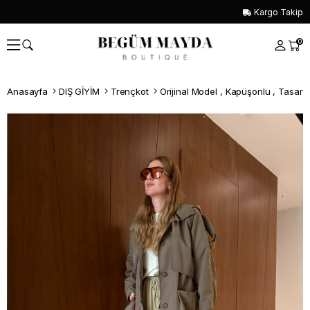
Kargo Takip
0
Anasayfa
DIŞ GİYİM
Trençkot
Orijinal Model , Kapüşonlu , Tasarı
Whatsapp İle Sipariş ver