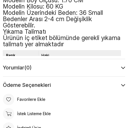
Modelin Boy Ölçüsü: 1.70 CM
Modelin Kilosu: 60 KG
Modelin Üzerindeki Beden: 36 Small
Bedenler Arası 2-4 cm Değişiklik
Gösterebilir.
Yıkama Talimatı
Ürünün iç etiket bölümünde gerekli yıkama
talimatı yer almaktadır
Renk
Haki
Kalıp
Bol Kalıp
Yorumlar
(0)
Boy
Standart
Desen
Düz
Ödeme Seçenekleri
Favorilere Ekle
İstek Listeme Ekle
İndirimli Ürün