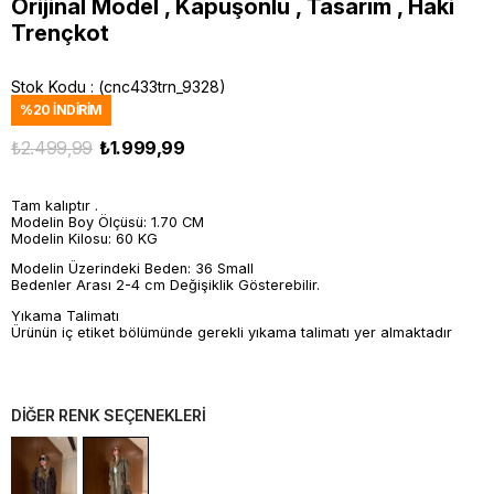
Orijinal Model , Kapüşonlu , Tasarım , Haki
Trençkot
Stok Kodu
(cnc433trn_9328)
%
20
İNDIRIM
₺2.499,99
₺1.999,99
Tam kalıptır .
Modelin Boy Ölçüsü: 1.70 CM
Modelin Kilosu: 60 KG
Modelin Üzerindeki Beden: 36 Small
Bedenler Arası 2-4 cm Değişiklik Gösterebilir.
Yıkama Talimatı
Ürünün iç etiket bölümünde gerekli yıkama talimatı yer almaktadır
DİĞER RENK SEÇENEKLERİ