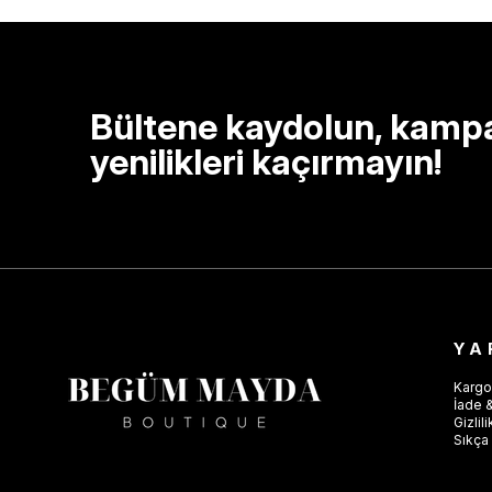
Bültene kaydolun, kamp
yenilikleri kaçırmayın!
YA
Kargo
İade &
Gizlil
Sıkça 