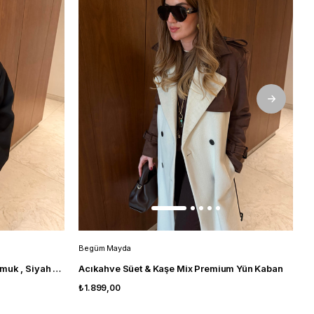
Begüm Mayda
B
Orijinal Model , Premium Yün & Pamuk , Siyah Kaşe Palto
Acıkahve Süet & Kaşe Mix Premium Yün Kaban
T
₺1.899,00
₺