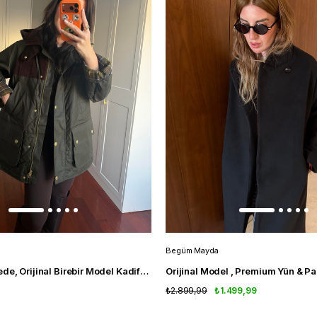
Begüm Mayda
Premium Kalitede, Orijinal Birebir Model Kadife Detaylı Yağlı Dokuda Haki Mont
₺2.899,99
₺1.499,99