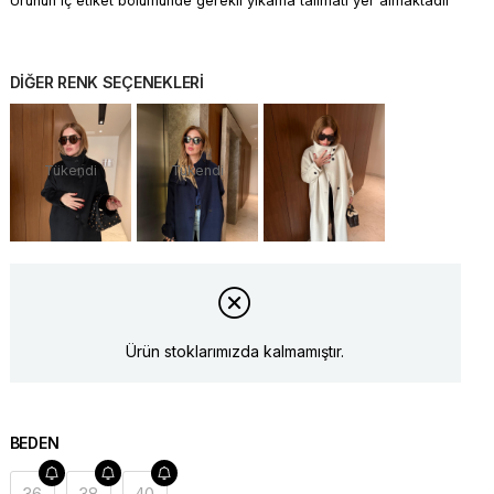
Ürünün iç etiket bölümünde gerekli yıkama talimatı yer almaktadır
DİĞER RENK SEÇENEKLERİ
Tükendi
Tükendi
Ürün stoklarımızda kalmamıştır.
BEDEN
36
38
40