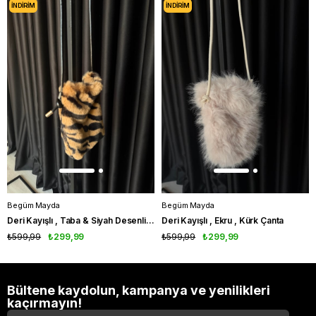
İNDIRIM
İNDIRIM
Begüm Mayda
Begüm Mayda
Deri Kayışlı , Taba & Siyah Desenli , Kürk Çanta
Deri Kayışlı , Ekru , Kürk Çanta
₺599,99
₺299,99
₺599,99
₺299,99
Bültene kaydolun, kampanya ve yenilikleri
kaçırmayın!