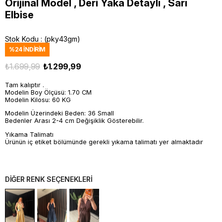
Orijinal Model , Deri Yaka Detaylı , Sarı
Elbise
Stok Kodu
(pky43gm)
%
24
İNDIRIM
₺1.699,99
₺1.299,99
Tam kalıptır .
Modelin Boy Ölçüsü: 1.70 CM
Modelin Kilosu: 60 KG
Modelin Üzerindeki Beden: 36 Small
Bedenler Arası 2-4 cm Değişiklik Gösterebilir.
Yıkama Talimatı
Ürünün iç etiket bölümünde gerekli yıkama talimatı yer almaktadır
DİĞER RENK SEÇENEKLERİ