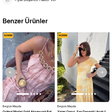
Benzer Ürünler
İNDIRIM
İNDIRIM
Begüm Mayda
Begüm Mayda
Orijinal Model Gold Aksesuarlı Batik Desenli Elbise
Yarım Omuz, Sarı Desenli Likralı Uzun Elbise