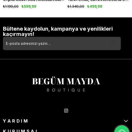
₺1.199,00
₺599,99
₺1.349,00
₺499,99
Bültene kaydolun, kampanya ve yenilikleri
kaçırmayın!
Takipte Kal
YARDIM
KURUMSAL