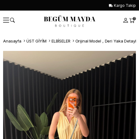
Kargo Takip
0
Anasayfa
ÜST GİYİM
ELBİSELER
Orijinal Model , Deri Yaka Detaylı ,
Whatsapp İle Sipariş ver