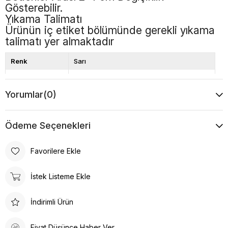
Gösterebilir.
Yıkama Talimatı
Ürünün iç etiket bölümünde gerekli yıkama
talimatı yer almaktadır
Renk
Sarı
Kalıp
Bol Kalıp
Yorumlar
(0)
Boy
Standart
Desen
Düz
Ödeme Seçenekleri
Favorilere Ekle
İstek Listeme Ekle
İndirimli Ürün
Fiyat Düşünce Haber Ver