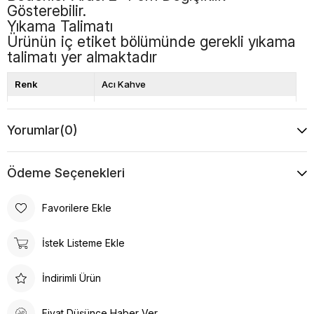
Gösterebilir.
Yıkama Talimatı
Ürünün iç etiket bölümünde gerekli yıkama
talimatı yer almaktadır
Renk
Acı Kahve
Kalıp
Bol Kalıp
Yorumlar
(0)
Boy
Standart
Desen
Düz
Ödeme Seçenekleri
Favorilere Ekle
İstek Listeme Ekle
İndirimli Ürün
Fiyat Düşünce Haber Ver