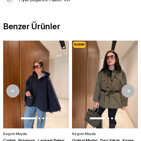
Benzer Ürünler
İNDIRIM
Begüm Mayda
Begüm Mayda
Çantalı , Premium , Lacivert Pelerin Trençkot
Orijinal Model , Deri Yakalı , Kemerli , Haki Trençkot