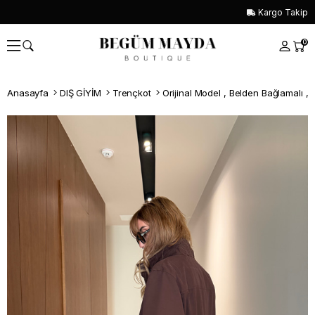
Kargo Takip
0
Anasayfa
DIŞ GİYİM
Trençkot
Whatsapp İle Sipariş ver