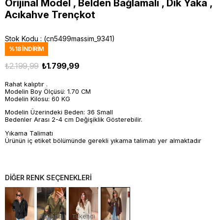
Orijinal Model , Belden Bağlamalı , Dik Yaka ,
Acıkahve Trençkot
Stok Kodu
(cn5499massim_9341)
%
18
İNDIRIM
₺2.199,99
₺1.799,99
Rahat kalıptır .
Modelin Boy Ölçüsü: 1.70 CM
Modelin Kilosu: 60 KG
Modelin Üzerindeki Beden: 36 Small
Bedenler Arası 2-4 cm Değişiklik Gösterebilir.
Yıkama Talimatı
Ürünün iç etiket bölümünde gerekli yıkama talimatı yer almaktadır
DİĞER RENK SEÇENEKLERİ
Tükendi
Tükendi