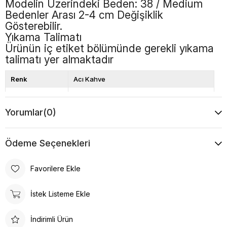
Modelin Üzerindeki Beden: 38 / Medium
Bedenler Arası 2-4 cm Değişiklik
Gösterebilir.
Yıkama Talimatı
Ürünün iç etiket bölümünde gerekli yıkama
talimatı yer almaktadır
Renk
Acı Kahve
Boy
Uzun
Yorumlar
(0)
Desen
Düz
Ödeme Seçenekleri
Favorilere Ekle
İstek Listeme Ekle
İndirimli Ürün