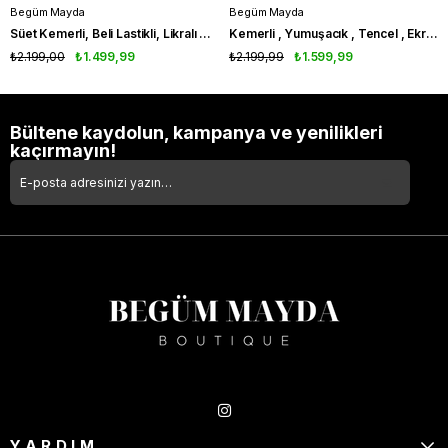
Begüm Mayda
Begüm Mayda
Süet Kemerli, Beli Lastikli, Likralı Acıkahve Premium Tulum
Kemerli , Yumuşacık , Tencel , Ekru Jean Tulum
₺2.199,00
₺1.499,99
₺2.199,99
₺1.599,99
Bültene kaydolun, kampanya ve yenilikleri
kaçırmayın!
Takipte Kal
YARDIM