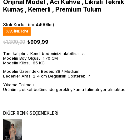
Orijinal Model , Acı Kahve , Likralı Teknik
Kumaş , Kemerli , Premium Tulum
Stok Kodu
(mo4400tlm)
%
35
İNDIRIM
₺1.399,99
₺909,99
Tam kalıptır . Kendi bedeninizi alabilirsiniz.
Modelin Boy Ölçüsü: 1.70 CM
Modelin Kilosu: 65 KG
Modelin Üzerindeki Beden: 38 / Medium
Bedenler Arası 2-4 cm Değişiklik Gösterebilir.
Yıkama Talimatı
Ürünün iç etiket bölümünde gerekli yıkama talimatı yer almaktadır
DİĞER RENK SEÇENEKLERİ
Tükendi