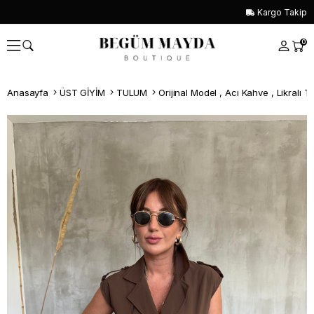
Kargo Takip
0
Anasayfa
ÜST GİYİM
TULUM
Whatsapp İle Sipariş ver