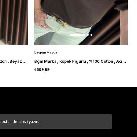
Begüm Mayda
B
Camel Bağlama Detaylı , %100 Cotton , Beyaz T-shirt
Bgm Marka , Köpek Figürlü , %100 Cotton , Acıkahve T-shirt
₺599,99
₺