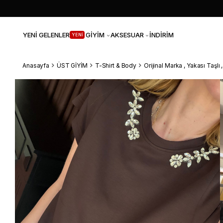
YENİ GELENLER
GİYİM
AKSESUAR
İNDİRİM
YENİ
Anasayfa
ÜST GİYİM
T-Shirt & Body
Orijinal Marka , Yakası Taşlı