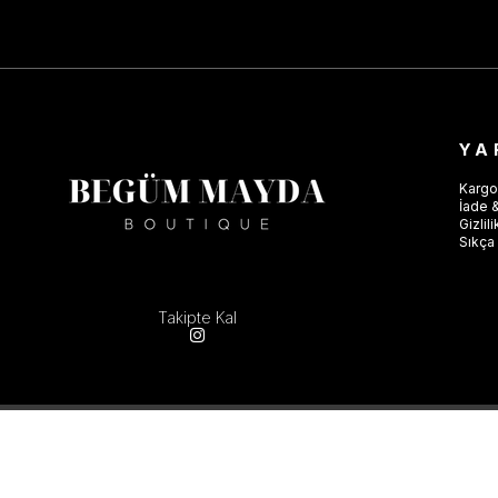
YA
Kargo
İade &
Gizlil
Sıkça 
Takipte Kal