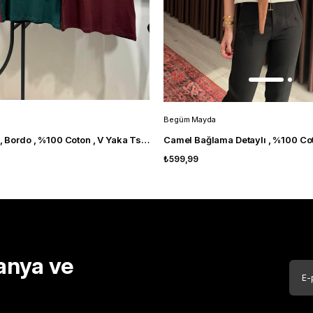
Begüm Mayda
Orijinal Marka , Bordo , %100 Coton , V Yaka Tshirt
₺599,99
anya ve