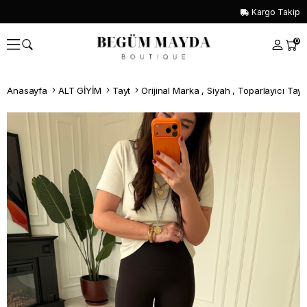
Kargo Takip
0
Anasayfa
ALT GİYİM
Tayt
Orijinal Marka , Siyah , Toparlayıcı Tayt
Whatsapp İle Sipariş ver