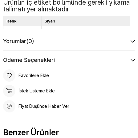
Ürünün iç etiket bölümünde gerekli yıkama
talimatı yer almaktadır
Renk
Siyah
Boy
Uzun
Yorumlar
(0)
Desen
Düz
Ödeme Seçenekleri
Favorilere Ekle
İstek Listeme Ekle
Fiyat Düşünce Haber Ver
Benzer Ürünler