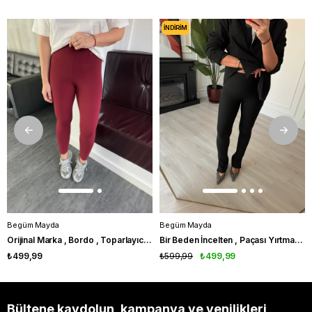
İNDIRIM
Begüm Mayda
Begüm Mayda
Orijinal Marka , Bordo , Toparlayıcı Tayt
Bir Beden İncelten , Paçası Yırtmaçlı , Siyah , Tayt Pantolon
₺499,99
₺599,99
₺499,99
Bültene kaydolun, kampanya ve yenilikleri