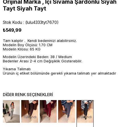
Orijinal Marka , İçi Sıvama Şardonlu Siyah
Tayt Siyah Tayt
Stok Kodu
(lulu4333tyt7670)
₺549,99
Tam kalıptır . Kendi bedeninizi alabilirsiniz.
Modelin Boy Ölçüsü: 1.70 CM
Modelin Kilosu: 65 KG
Modelin Üzerindeki Beden: 38 / Medium
Bedenler Arası 2-4 cm Değişiklik Gösterebilir.
Yıkama Talimatı
Ürünün iç etiket bölümünde gerekli yıkama talimatı yer almaktadır
DİĞER RENK SEÇENEKLERİ
Tükendi
Tükendi