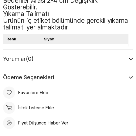
Bedenler Arası 2-4 cm Değişiklik
Gösterebilir.
Yıkama Talimatı
Ürünün iç etiket bölümünde gerekli yıkama
talimatı yer almaktadır
Renk
Siyah
Boy
Standart
Yorumlar
(0)
Desen
Düz
Ödeme Seçenekleri
Favorilere Ekle
İstek Listeme Ekle
Fiyat Düşünce Haber Ver