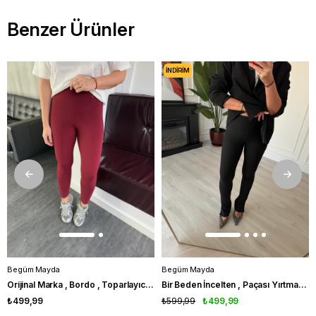
Benzer Ürünler
İNDIRIM
Begüm Mayda
Begüm Mayda
Orijinal Marka , Bordo , Toparlayıcı Tayt
Bir Beden İncelten , Paçası Yırtmaçlı , Siyah , Tayt Pantolon
₺499,99
₺599,99
₺499,99