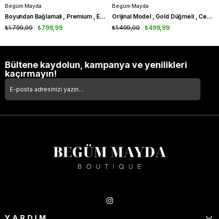
Begüm Mayda
Begüm Mayda
Boyundan Bağlamalı , Premium , Ekru , Pamuk Keten Takım
Orijinal Model , Gold Düğmeli , Ceket & Pantolon , Pembe Takım
₺1.799,99
₺799,99
₺1.499,00
₺499,99
Bültene kaydolun, kampanya ve yenilikleri
kaçırmayın!
Takipte Kal
YARDIM