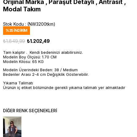
Orijinal Marka , Paraşüt Detaylı , Antrasit ,
Modal Takım
Stok Kodu
(NW3200tkm)
%
35
İNDIRIM
₺1.849,99
₺1.202,49
Tam kalıptır . Kendi bedeninizi alabilirsiniz.
Modelin Boy Ölçüsü: 1.70 CM
Modelin Kilosu: 65 KG
Modelin Üzerindeki Beden: 38 / Medium
Bedenler Arası 2-4 cm Değişiklik Gösterebilir.
Yıkama Talimatı
Ürünün iç etiket bölümünde gerekli yıkama talimatı yer almaktadır
DİĞER RENK SEÇENEKLERİ
Tükendi