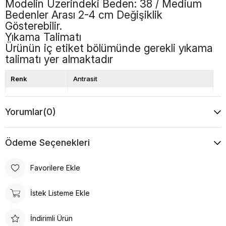
Modelin Üzerindeki Beden: 38 / Medium
Bedenler Arası 2-4 cm Değişiklik
Gösterebilir.
Yıkama Talimatı
Ürünün iç etiket bölümünde gerekli yıkama
talimatı yer almaktadır
Renk
Antrasit
Boy
Standart
Yorumlar
(0)
Desen
Düz
Ödeme Seçenekleri
Favorilere Ekle
İstek Listeme Ekle
İndirimli Ürün