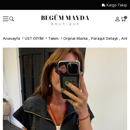
Kargo Takip
0
Anasayfa
ÜST GİYİM
Takım
Orijinal Marka , Paraşüt Detaylı , Ant
Whatsapp İle Sipariş ver