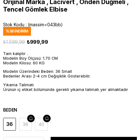
Orijinal Marka , Lacivert , Önden Düğmeli ,
Tencel Gömlek Elbise
Stok Kodu
(massim=043bb)
%
38
İNDIRIM
₺1.599,99
₺999,99
Tam kalıptır .
Modelin Boy Ölçüsü: 1.70 CM
Modelin Kilosu: 60 KG
Modelin Üzerindeki Beden: 36 Small
Bedenler Arası 2-4 cm Değişiklik Gösterebilir.
Yıkama Talimatı
Ürünün iç etiket bölümünde gerekli yıkama talimatı yer almaktadır
BEDEN
36
38
40