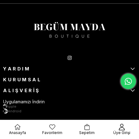
Takipte Kal
YARDIM
KURUMSAL
ALIŞVERİŞ
Uygulamamızı İndirin
Apple
Android
Anasayfa
Favorilerim
Sepetim
Üye Girişi