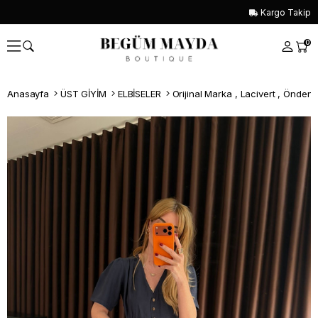
Kargo Takip
0
Anasayfa
ÜST GİYİM
ELBİSELER
Whatsapp İle Sipariş ver