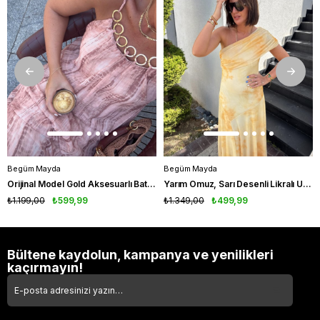
Begüm Mayda
Begüm Mayda
Orijinal Model Gold Aksesuarlı Batik Desenli Elbise
Yarım Omuz, Sarı Desenli Likralı Uzun Elbise
₺1.199,00
₺599,99
₺1.349,00
₺499,99
Bültene kaydolun, kampanya ve yenilikleri
kaçırmayın!