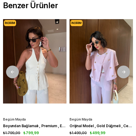
Benzer Ürünler
İNDIRIM
İNDIRIM
Begüm Mayda
Begüm Mayda
Boyundan Bağlamalı , Premium , Ekru , Pamuk Keten Takım
Orijinal Model , Gold Düğmeli , Ceket & Pantolon , Pembe Takım
₺1.799,99
₺799,99
₺1.499,00
₺499,99