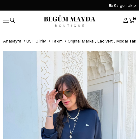
Kargo Takip
0
Anasayfa
ÜST GİYİM
Takım
Orijinal Marka , Lacivert , Modal Takı
Whatsapp İle Sipariş ver