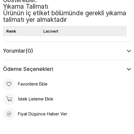
Yıkama Talimatı
Ürünün iç etiket bölümünde gerekli yıkama
talimatı yer almaktadır
Renk
Lacivert
Boy
Standart
Yorumlar
(0)
Desen
Düz
Ödeme Seçenekleri
Favorilere Ekle
İstek Listeme Ekle
Fiyat Düşünce Haber Ver