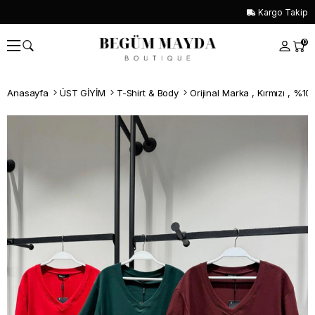
Kargo Takip
0
Anasayfa
ÜST GİYİM
T-Shirt & Body
Orijinal Marka , Kırmızı , %1
Whatsapp İle Sipariş ver