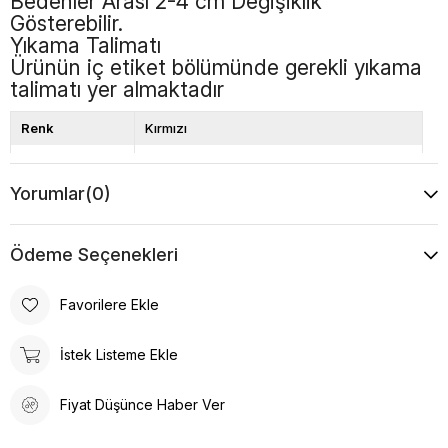
Bedenler Arası 2-4 cm Değişiklik
Gösterebilir.
Yıkama Talimatı
Ürünün iç etiket bölümünde gerekli yıkama
talimatı yer almaktadır
Renk
Kırmızı
Kalıp
Bol Kalıp
Yorumlar
(0)
Boy
Standart
Desen
Düz
Ödeme Seçenekleri
Favorilere Ekle
İstek Listeme Ekle
Fiyat Düşünce Haber Ver