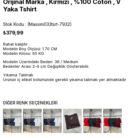
Orijinal Marka , Kırmızı , %100 Coton , V
Yaka Tshirt
Stok Kodu
(Massim033tsrt-7932)
₺379,99
Rahat kalıptır .
Modelin Boy Ölçüsü: 1.70 CM
Modelin Kilosu: 65 KG
Modelin Üzerindeki Beden: 38 / Medium
Bedenler Arası 2-4 cm Değişiklik Gösterebilir.
Yıkama Talimatı
Ürünün iç etiket bölümünde gerekli yıkama talimatı yer almaktadır
DİĞER RENK SEÇENEKLERİ
Tükendi
Tükendi
Tükendi
Tükendi