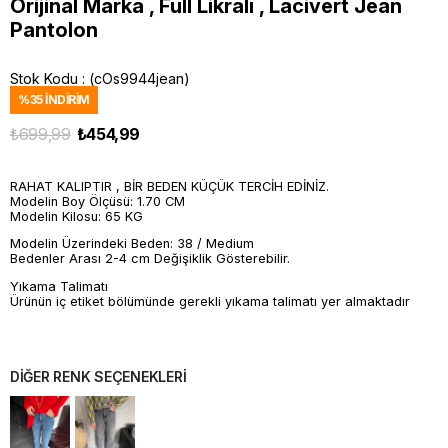
Orijinal Marka , Full Likralı , Lacivert Jean
Pantolon
Stok Kodu
(cOs9944jean)
%
35
İNDIRIM
₺699,99
₺454,99
RAHAT KALIPTIR , BİR BEDEN KÜÇÜK TERCİH EDİNİZ.
Modelin Boy Ölçüsü: 1.70 CM
Modelin Kilosu: 65 KG
Modelin Üzerindeki Beden: 38 / Medium
Bedenler Arası 2-4 cm Değişiklik Gösterebilir.
Yıkama Talimatı
Ürünün iç etiket bölümünde gerekli yıkama talimatı yer almaktadır
DİĞER RENK SEÇENEKLERİ