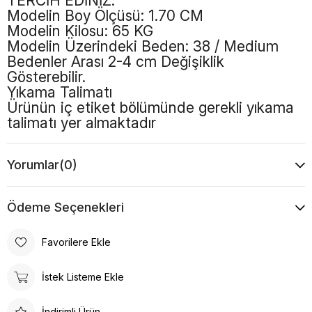
TERCİH EDİNİZ.
Modelin Boy Ölçüsü: 1.70 CM
Modelin Kilosu: 65 KG
Modelin Üzerindeki Beden: 38 / Medium
Bedenler Arası 2-4 cm Değişiklik
Gösterebilir.
Yıkama Talimatı
Ürünün iç etiket bölümünde gerekli yıkama
talimatı yer almaktadır
Renk
Lacivert
Yorumlar
(0)
Boy
Uzun
Desen
Düz
Ödeme Seçenekleri
Favorilere Ekle
İstek Listeme Ekle
İndirimli Ürün