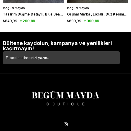
Begüm Mayda
Begüm Mayda
Tasarım Düğme Detaylı , Blue Jean Pantolon
Orijinal Marka , Likralı , Düz Kesim , Lacivert Jean
₺849,99
₺299,99
₺699,99
₺399,99
Bültene kaydolun, kampanya ve yenilikleri
kaçırmayın!
Takipte Kal