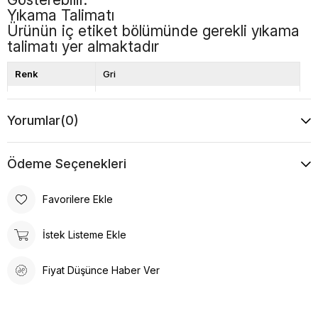
Yıkama Talimatı
Ürünün iç etiket bölümünde gerekli yıkama
talimatı yer almaktadır
Renk
Gri
Boy
Uzun
Yorumlar
(0)
Desen
Çizgili
Ödeme Seçenekleri
Favorilere Ekle
İstek Listeme Ekle
Fiyat Düşünce Haber Ver