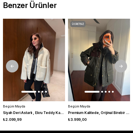
Benzer Ürünler
ÜCRETSIZ
KARGO
Begüm Mayda
Begüm Mayda
Siyah Deri Astarlı , Ekru Teddy Kaban
Premium Kalitede, Orijinal Birebir Model Kadife Detaylı Yağlı Dokuda Haki Mont
₺2.099,99
₺3.999,00