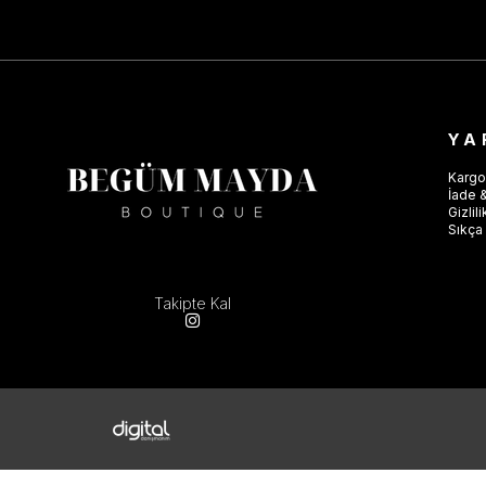
YA
Kargo
İade &
Gizlil
Sıkça 
Takipte Kal