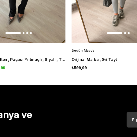
Begüm Mayda
Bir Beden İncelten , Paçası Yırtmaçlı , Siyah , Tayt Pantolon
Orijinal Marka , Gri Tayt
,99
₺599,99
anya ve