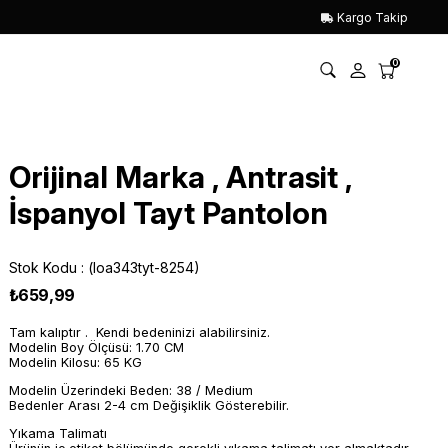
Kargo Takip
0
Orijinal Marka , Antrasit ,
İspanyol Tayt Pantolon
Stok Kodu
(loa343tyt-8254)
₺659,99
Tam kalıptır . Kendi bedeninizi alabilirsiniz.
Modelin Boy Ölçüsü: 1.70 CM
Modelin Kilosu: 65 KG
Modelin Üzerindeki Beden: 38 / Medium
Bedenler Arası 2-4 cm Değişiklik Gösterebilir.
Yıkama Talimatı