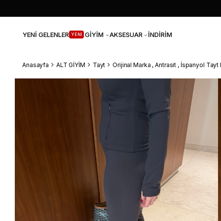
YENİ GELENLER
GİYİM
AKSESUAR
İNDİRİM
YENİ
Anasayfa
ALT GİYİM
Tayt
Orijinal Marka , Antrasit , İspanyol Tay