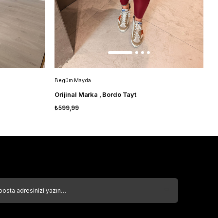
Begüm Mayda
B
Orijinal Marka , Bordo Tayt
O
₺599,99
₺