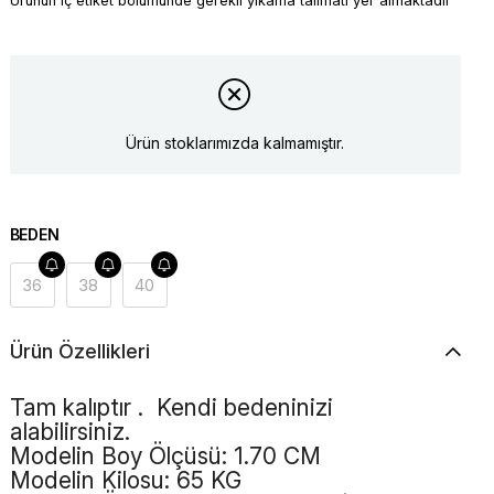
Ürünün iç etiket bölümünde gerekli yıkama talimatı yer almaktadır
Ürün stoklarımızda kalmamıştır.
BEDEN
36
38
40
Ürün Özellikleri
Tam kalıptır . Kendi bedeninizi
alabilirsiniz.
Modelin Boy Ölçüsü: 1.70 CM
Modelin Kilosu: 65 KG