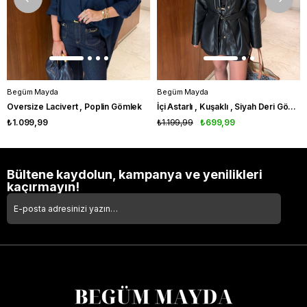
Begüm Mayda
Begüm Mayda
Oversize Lacivert , Poplin Gömlek
İçi Astarlı , Kuşaklı , Siyah Deri Gömlek
₺1.099,99
₺1.199,99
₺699,99
Bültene kaydolun, kampanya ve yenilikleri
kaçırmayın!