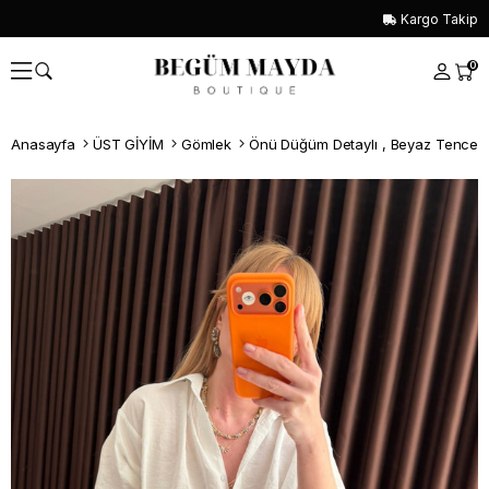
Kargo Takip
0
Anasayfa
ÜST GİYİM
Gömlek
Önü Düğüm Detaylı , Beyaz Tencel
Whatsapp İle Sipariş ver