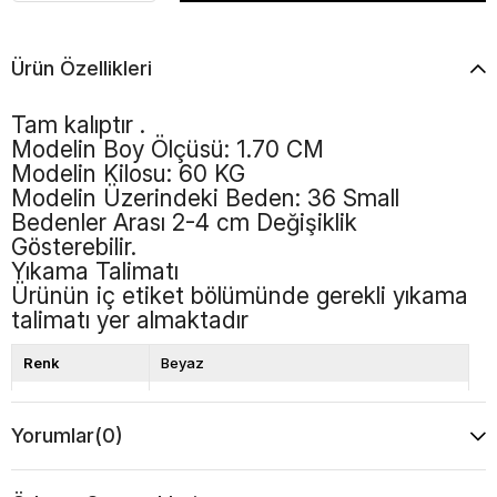
Ürün Özellikleri
Tam kalıptır .
Modelin Boy Ölçüsü: 1.70 CM
Modelin Kilosu: 60 KG
Modelin Üzerindeki Beden: 36 Small
Bedenler Arası 2-4 cm Değişiklik
Gösterebilir.
Yıkama Talimatı
Ürünün iç etiket bölümünde gerekli yıkama
talimatı yer almaktadır
Renk
Beyaz
Kalıp
Bol Kalıp
Yorumlar
(0)
Boy
Standart
Desen
Düz